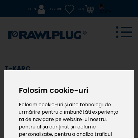
LOGIN
FAVORITE
COȘ
T-KARC
Cârlig carabină
Folosim cookie-uri
Universal
Folosim cookie-uri și alte tehnologii de
urmărire pentru a îmbunătăți experiența
ta de navigare pe website-ul nostru,
pentru afișa conținut și reclame
personalizate, pentru a analiza traficul