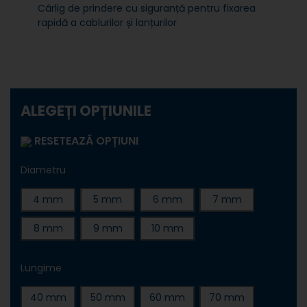
Cârlig de prindere cu siguranță pentru fixarea
rapidă a cablurilor și lanțurilor
ALEGEȚI OPȚIUNILE
RESETEAZĂ OPȚIUNI
Diametru
4 mm
5 mm
6 mm
7 mm
8 mm
9 mm
10 mm
Lungime
40 mm
50 mm
60 mm
70 mm