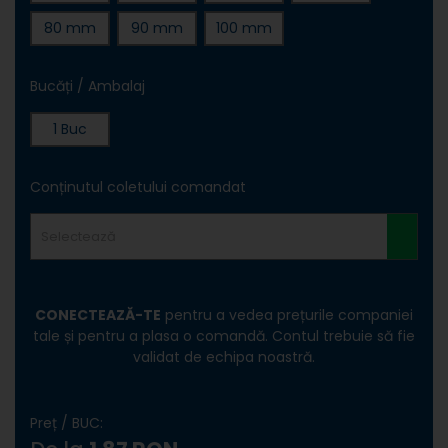
80 mm
90 mm
100 mm
Bucăți / Ambalaj
1 Buc
Conținutul coletului comandat
Selectează
CONECTEAZĂ-TE
pentru a vedea prețurile companiei
tale și pentru a plasa o comandă. Contul trebuie să fie
validat de echipa noastră.
Preț / BUC: