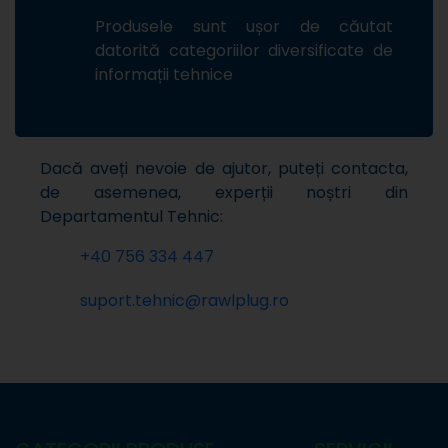
Produsele sunt ușor de căutat
datorită categoriilor diversificate de
informații tehnice
Dacă aveți nevoie de ajutor, puteți contacta,
de asemenea, experții noștri din
Departamentul Tehnic:
+40 756 334 447
suport.tehnic@rawlplug.ro