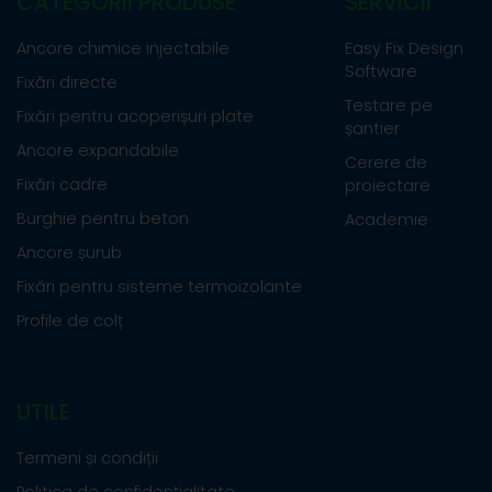
CATEGORII PRODUSE
SERVICII
Ancore chimice injectabile
Easy Fix Design
Software
Fixări directe
Testare pe
Fixări pentru acoperișuri plate
șantier
Ancore expandabile
Cerere de
Fixări cadre
proiectare
Burghie pentru beton
Academie
Ancore șurub
Fixări pentru sisteme termoizolante
Profile de colț
UTILE
Termeni și condiții