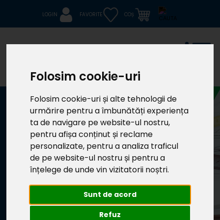
LOGIN
FAVORITE
COȘ
Folosim cookie-uri
Folosim cookie-uri și alte tehnologii de
urmărire pentru a îmbunătăți experiența
BIM
ta de navigare pe website-ul nostru,
RAWLPLUG
pentru afișa conținut și reclame
Aplicația on-line cu un
personalizate, pentru a analiza traficul
portofoliu complet de
de pe website-ul nostru și pentru a
modele, vizualizări de
plan și desene tehnice
înțelege de unde vin vizitatorii noștri.
Sunt de acord
Refuz