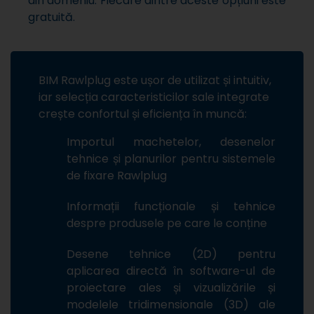
din domeniu. Fiecare dintre aceste opțiuni este
gratuită.
BIM Rawlplug este ușor de utilizat și intuitiv,
iar selecția caracteristicilor sale integrate
crește confortul și eficiența în muncă:
Importul machetelor, desenelor
tehnice și planurilor pentru sistemele
de fixare Rawlplug
Informații funcționale și tehnice
despre produsele pe care le conține
Desene tehnice (2D) pentru
aplicarea directă în software-ul de
proiectare ales și vizualizările și
modelele tridimensionale (3D) ale