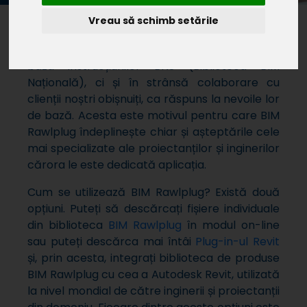
Vreau să schimb setările
La fel ca
Easy Fix
, BIM Rawlplug este
instrumentul nostru conceput nu numai în
baza instrucțiunilor BNS (Biblioteca BIM
Națională), ci și în strânsă colaborare cu
clienții noștri obișnuiți, ca răspuns la nevoile lor
de bază. Acesta este motivul pentru care BIM
Rawlplug îndeplinește chiar și așteptările cele
mai specializate ale proiectanților și inginerilor
cărora le este dedicată aplicația.
Cum se utilizează BIM Rawlplug? Există două
opțiuni. Puteți să descărcați fișiere individuale
din biblioteca
BIM Rawlplug
în modul on-line
sau puteți descărca mai întâi
Plug-in-ul Revit
și, prin acesta, integrați biblioteca de produse
BIM Rawlplug cu cea a Autodesk Revit, utilizată
la nivel mondial de către inginerii și proiectanții