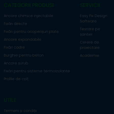
CATEGORII PRODUSE
SERVICII
Ancore chimice injectabile
Easy Fix Design
Software
Fixări directe
Testare pe
Fixări pentru acoperișuri plate
șantier
Ancore expandabile
Cerere de
Fixări cadre
proiectare
Burghie pentru beton
Academie
Ancore șurub
Fixări pentru sisteme termoizolante
Profile de colț
UTILE
Termeni și condiții