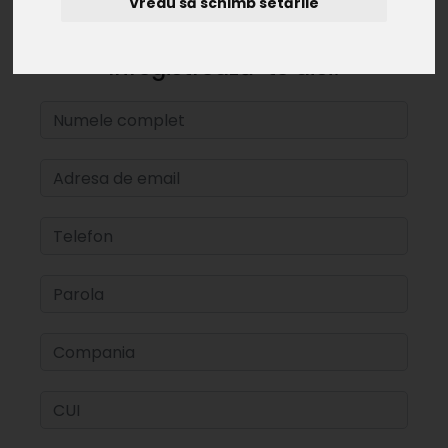
Vreau să schimb setările
Înregistrează-te aici!