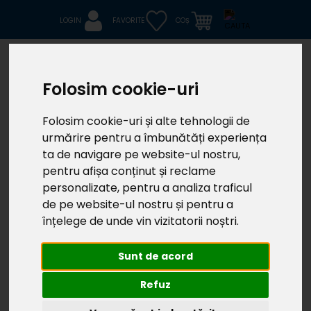
LOGIN
FAVORITE
COȘ
Folosim cookie-uri
Folosim cookie-uri și alte tehnologii de
urmărire pentru a îmbunătăți experiența
Bine ai revenit!
ta de navigare pe website-ul nostru,
pentru afișa conținut și reclame
personalizate, pentru a analiza traficul
de pe website-ul nostru și pentru a
înțelege de unde vin vizitatorii noștri.
Sunt de acord
Logare
Recuperare parolă
Refuz