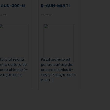
-GUN-300-N
R-GUN-MULTI
versal
Universal
stol profesional
Pistol profesional
ntru cartușe de
pentru cartușe de
core chimice R-
ancore chimice R-
 II și R-KER II
KEM II, R-KER, R-KER II,
R-KEX II