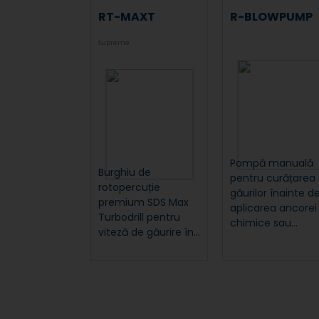
RT-MAXT
R-BLOWPUMP
Supreme
Pompă manuală
Burghiu de
pentru curățarea
rotopercuție
găurilor înainte d
premium SDS Max
aplicarea ancorei
Turbodrill pentru
chimice sau...
viteză de găurire în...