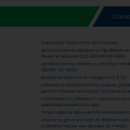
Caract
Capacitate foarte mare de încărcare
Aprobată pentru utilizarea cu tije filetate și
fisurat și nefisurat (EAD 330499-00-0601)
Aprobată pentru utilizare cu armături metal
330087-00-0601)
Rezistență seismică din categoria C1 & C2
Utilizarea la temperaturi mai scăzute (până
permite folosirea ancorei pe tot parcursul a
Potrivită pentru utilizarea în substraturi us
substraturi acoperite cu apă
Timpul rapid de lipire permite executarea ra
Ancora nu generază forțe de dilatare în beto
la distanțe reduse sau aproape de margini