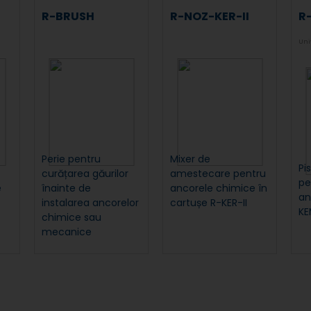
R-BRUSH
R-NOZ-KER-II
R
Uni
Perie pentru
Mixer de
Pi
curățarea găurilor
amestecare pentru
pe
e
înainte de
ancorele chimice în
an
instalarea ancorelor
cartușe R-KER-II
KEM
chimice sau
mecanice