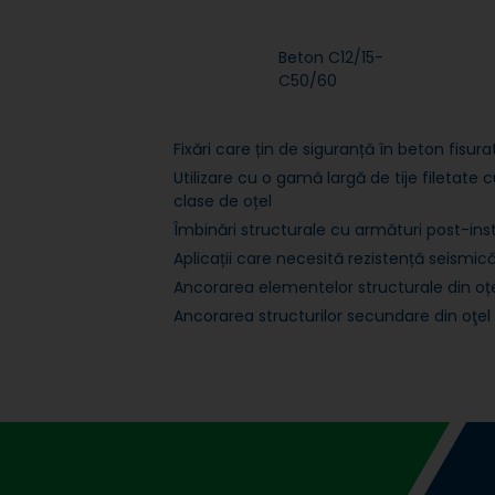
Beton C12/15-
C50/60
Fixări care țin de siguranță în beton fisurat
Utilizare cu o gamă largă de tije filetate c
clase de oțel
Îmbinări structurale cu armături post-ins
Aplicații care necesită rezistență seismic
Ancorarea elementelor structurale din oț
Ancorarea structurilor secundare din oţel