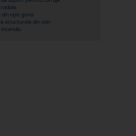
 de suport pentru cofraje
tradale
din oţel, grinzi
 structurale din oțel
 incendiu