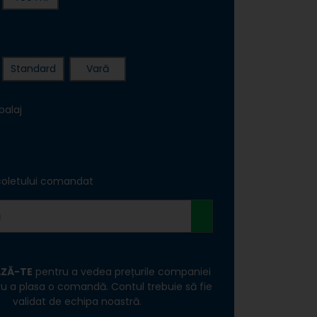
Sfatul expertului
Standard
Vară
ULE ELECTRICE
CONSUMABILE
balaj
coletului comandat
ă
ONECTORI ȘI
SCULE DE MÂNĂ
ICOLE METALICE
ZĂ-TE
pentru a vedea prețurile companiei
tru a plasa o comandă. Contul trebuie să fie
validat de echipa noastră.