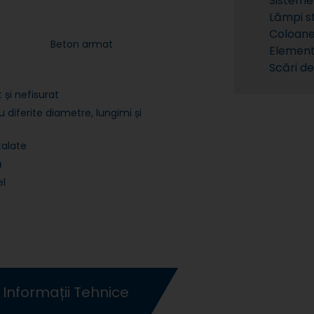
Sisteme
Lămpi s
Coloane 
Beton armat
Elemente
Scări de
 și nefisurat
u diferite diametre, lungimi și
talate
ă
el
Informații Tehnice