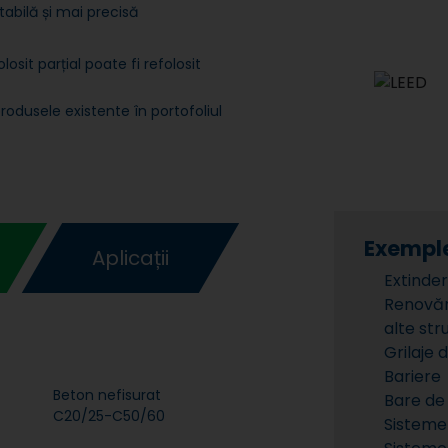
tabilă și mai precisă
losit parțial poate fi refolosit
produsele existente în portofoliul
Exemple
Aplicații
Extinder
Renovări
alte str
Grilaje 
Bariere
Beton nefisurat
Bare de
C20/25-C50/60
Sisteme