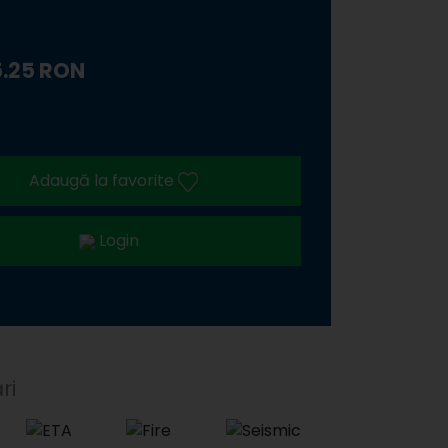
.25 RON
Adaugă la favorite
Login
ri