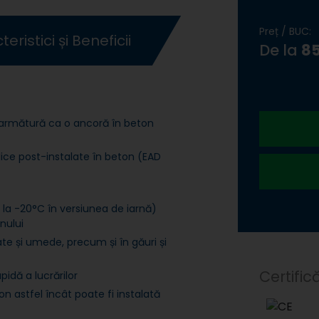
Preț / BUC:
eristici și Beneficii
De la
85
armătură ca o ancoră
în beton
ice post-instalate în beton (EAD
 la -20°C în versiunea de iarnă)
nului
cate și umede, precum și în găuri și
Certifică
pidă a lucrărilor
n astfel încât poate fi instalată