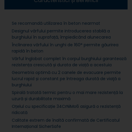
Caracteristici și Beneficii
Se recomandă utilizarea în beton nearmat
Designul vârfului permite introducerea stabilă a
burghiului în suprafață, împiedicând alunecarea
Înclinarea vârfului în unghi de 160° permite găurirea
rapidă în beton
Vârful înglobat complet în corpul burghiului garantează
rezistența crescută și durata de viață a acestuia
Geometria optimă cu 2 canele de evacuare permite
lucrul rapid și constant pe întreaga durată de viaţă a
burghiului
Spirală tratată termic pentru o mai mare rezistență la
uzură și durabilitate maximă
Oțelul cu specificație 34CrNiMo6 asigură o rezistență
ridicată
Calitate extrem de înaltă confirmată de Certificatul
Internațional SicherSafe