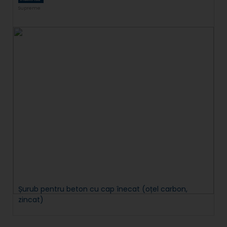
Supreme
Șurub pentru beton cu cap înecat (oțel carbon,
zincat)