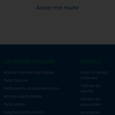
Arata mai multe
CATEGORII PRODUSE
SERVICII
Ancore chimice injectabile
Easy Fix Design
Software
Fixări Directe
Testare pe
Fixări pentru acoperișuri plate
șantier
Ancore expandabile
Cerere de
Fixări cadre
proiectare
Burghie pentru beton
Academie