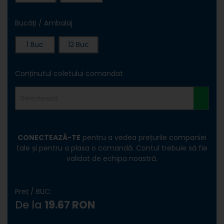
Bucăți / Ambalaj
1 Buc
12 Buc
Conținutul coletului comandat
Selectează
CONECTEAZĂ-TE
pentru a vedea prețurile companiei
tale și pentru a plasa o comandă. Contul trebuie să fie
validat de echipa noastră.
Preț / BUC:
De la
19.67 RON