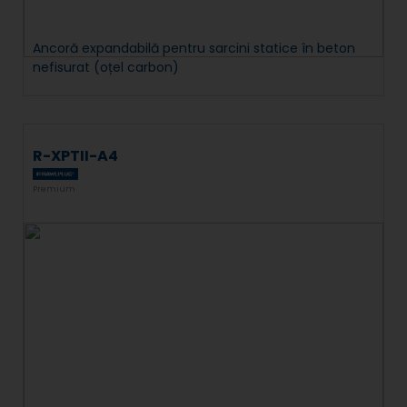
Ancoră expandabilă pentru sarcini statice în beton
nefisurat (oțel carbon)
R-XPTII-A4
Premium