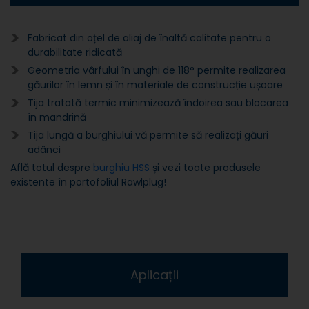
Fabricat din oțel de aliaj de înaltă calitate pentru o
durabilitate ridicată
Geometria vârfului în unghi de 118° permite realizarea
găurilor în lemn și în materiale de construcție ușoare
Tija tratată termic minimizează îndoirea sau blocarea
în mandrină
Tija lungă a burghiului vă permite să realizați găuri
adânci
Află totul despre
burghiu HSS
și vezi toate produsele
existente în portofoliul Rawlplug!
Aplicații