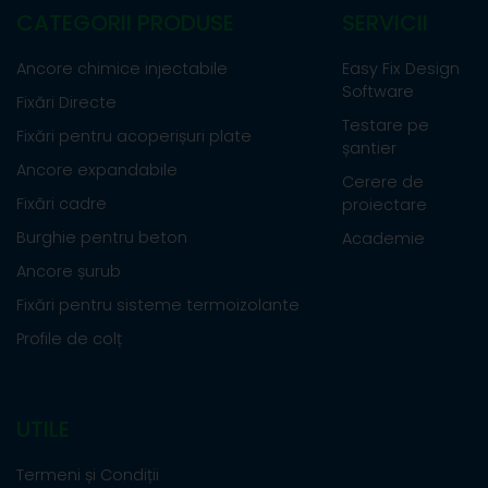
CATEGORII PRODUSE
SERVICII
Ancore chimice injectabile
Easy Fix Design
Software
Fixări Directe
Testare pe
Fixări pentru acoperișuri plate
șantier
Ancore expandabile
Cerere de
Fixări cadre
proiectare
Burghie pentru beton
Academie
Ancore șurub
Fixări pentru sisteme termoizolante
Profile de colț
UTILE
Termeni și Condiții