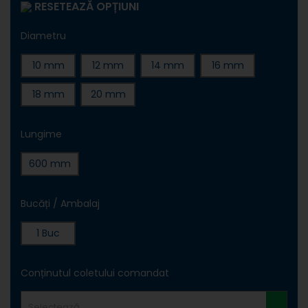
RESETEAZĂ OPȚIUNI
Diametru
10 mm
12 mm
14 mm
16 mm
18 mm
20 mm
Lungime
600 mm
Bucăți / Ambalaj
1 Buc
Conținutul coletului comandat
Selectează