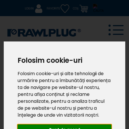
LOGIN
FAVORITE
COȘ
Folosim cookie-uri
RT-FWD
Burghiu pentru cofraj SDS Plus pentru realizarea
Folosim cookie-uri și alte tehnologii de
găurilor adânci în lemn şi materiale din lemn
urmărire pentru a îmbunătăți experiența
ta de navigare pe website-ul nostru,
Supreme
pentru afișa conținut și reclame
personalizate, pentru a analiza traficul
de pe website-ul nostru și pentru a
înțelege de unde vin vizitatorii noștri.