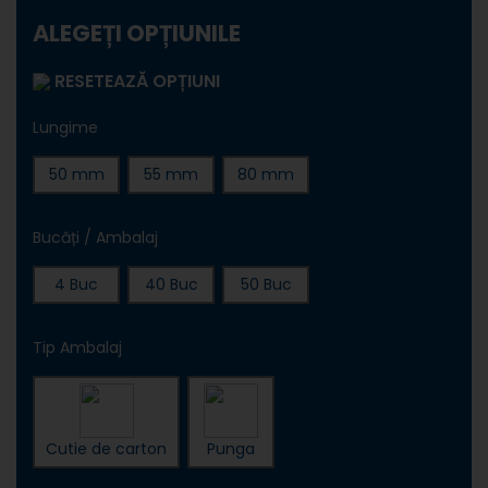
ALEGEȚI OPȚIUNILE
RESETEAZĂ OPȚIUNI
Lungime
50 mm
55 mm
80 mm
Bucăți / Ambalaj
4 Buc
40 Buc
50 Buc
Tip Ambalaj
Cutie de carton
Punga