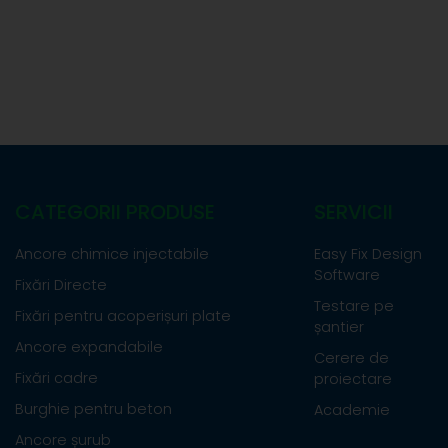
CATEGORII PRODUSE
SERVICII
Ancore chimice injectabile
Easy Fix Design
Software
Fixări Directe
Testare pe
Fixări pentru acoperișuri plate
șantier
Ancore expandabile
Cerere de
Fixări cadre
proiectare
Burghie pentru beton
Academie
Ancore șurub