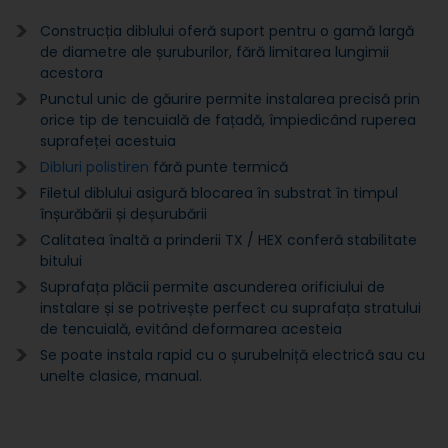
Construcția diblului oferă suport pentru o gamă largă
de diametre ale șuruburilor, fără limitarea lungimii
acestora
Punctul unic de găurire permite instalarea precisă prin
orice tip de tencuială de fațadă, împiedicând ruperea
suprafeței acestuia
Dibluri polistiren
fără punte termică
Filetul diblului asigură blocarea în substrat în timpul
înșurăbării și deșurubării
Calitatea înaltă a prinderii TX / HEX conferă stabilitate
bitului
Suprafața plăcii permite ascunderea orificiului de
instalare și se potrivește perfect cu suprafața stratului
de tencuială, evitând deformarea acesteia
Se poate instala rapid cu o șurubelniță electrică sau cu
unelte clasice, manual.