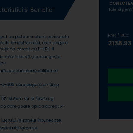
CONECTEA
eristici și Beneficii
tale și pen
Preț / Buc:
eput cu pistoane atent proiectate
2138.93
e în timpul lucrului; este singura
ncționa corect cu R-KEX-II.
cată eficiență și prelungește
ice
ură cea mai bună calitate a
-II-600 care asigură un timp
 18V sistem de la Rawlplug
ică care poate aplica corect R-
 lucrului în zonele întunecate
rței utilizatorului