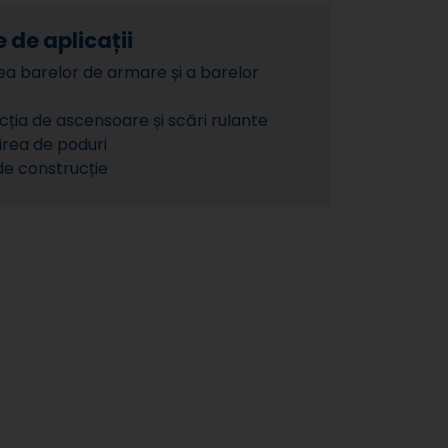
 de aplicații
ea barelor de armare și a barelor
ția de ascensoare și scări rulante
irea de poduri
de construcție