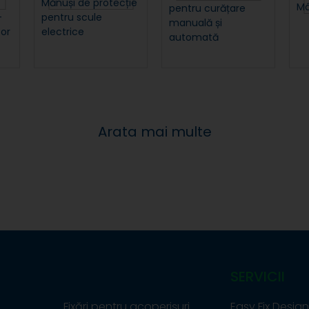
Mănuși de protecție
Mâ
pentru curățare
-
pentru scule
manuală și
or
electrice
automată
Arata mai multe
SERVICII
Fixări pentru acoperișuri
Easy Fix Design