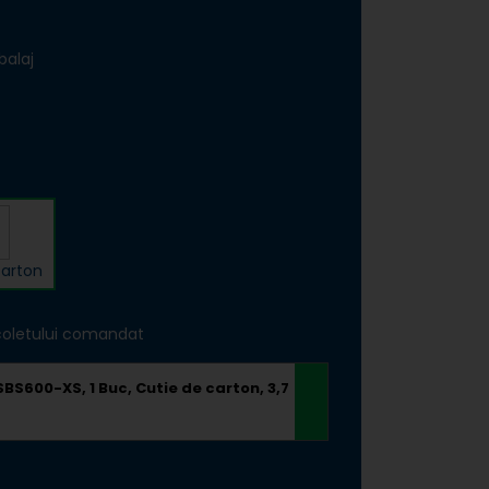
Sfatul expertului
balaj
ULE ELECTRICE
CONSUMABILE
carton
coletului comandat
ONECTORI ȘI
SCULE DE MÂNĂ
ICOLE METALICE
BS600-XS, 1 Buc, Cutie de carton, 3,7