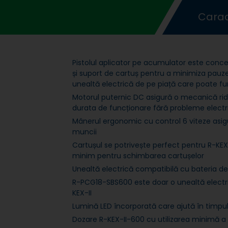
Caract
Pistolul aplicator pe acumulator este conc
și suport de cartuș pentru a minimiza pauzel
unealtă electrică de pe piață care poate fu
Motorul puternic DC asigură o mecanică ridi
durata de funcționare fără probleme electr
Mânerul ergonomic cu control 6 viteze asig
muncii
Cartușul se potrivește perfect pentru R-KEX
minim pentru schimbarea cartușelor
Unealtă electrică compatibilă cu bateria de
R-PCG18-SBS600 este doar o unealtă electr
KEX-II
Lumină LED încorporată care ajută în timpul
Dozare R-KEX-II-600 cu utilizarea minimă a fo