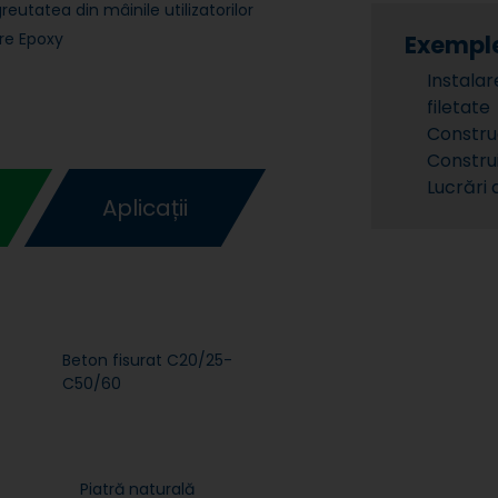
utatea din mâinile utilizatorilor
re Epoxy
Exemple
Instalar
filetate
Construc
Constru
Lucrări 
Aplicații
Beton fisurat C20/25-
C50/60
Piatră naturală