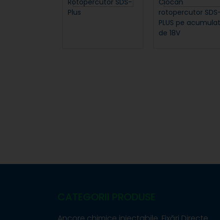
Rotopercutor SDS-
Ciocan
Plus
rotopercutor SDS
PLUS pe acumulat
de 18V
CATEGORII PRODUSE
Ancore chimice injectabile
Fixări Directe