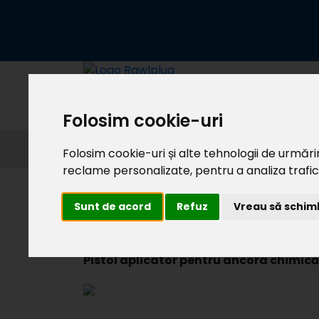
Folosim cookie-uri
/
Acasă
Pistoale aplicatoare de ancore ch
Folosim cookie-uri și alte tehnologii de urmăr
reclame personalizate, pentru a analiza traficu
Sunt de acord
Refuz
Vreau să schimb
R-PCG18-SBS600
Pistol aplicator pentru ancora chimică
ANCORE CHIMICE
TIJE ȘI ELEMENT
Despre Rawlplug
Brand
Proiectare și
Bibli
ANCORARE