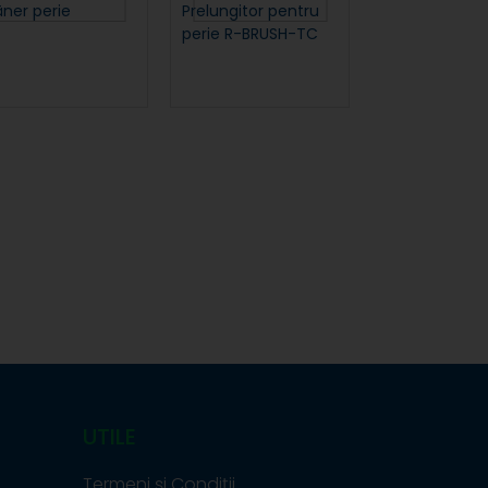
ner perie
Prelungitor pentru
perie R-BRUSH-TC
UTILE
Termeni și Condiții